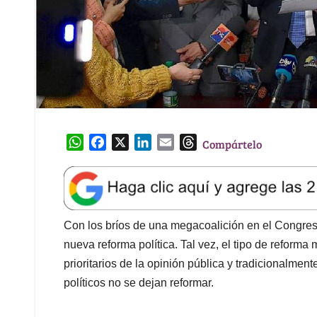
W
F
X
L
E
T
Compártelo
h
a
i
m
h
a
c
n
a
r
t
e
k
i
e
s
b
e
l
a
A
o
d
d
Con los bríos de una megacoalición en el Congreso 
p
o
I
s
nueva reforma política. Tal vez, el tipo de reforma
p
k
n
prioritarios de la opinión pública y tradicionalme
políticos no se dejan reformar.