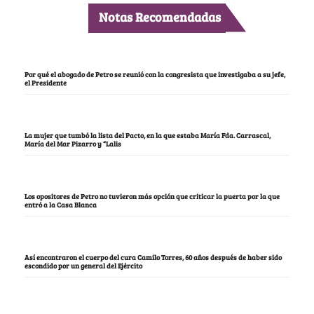
Notas Recomendadas
Por qué el abogado de Petro se reunió con la congresista que investigaba a su jefe,
el Presidente
La mujer que tumbó la lista del Pacto, en la que estaba María Fda. Carrascal,
María del Mar Pizarro y “Lalis
Los opositores de Petro no tuvieron más opción que criticar la puerta por la que
entró a la Casa Blanca
Así encontraron el cuerpo del cura Camilo Torres, 60 años después de haber sido
escondido por un general del Ejército