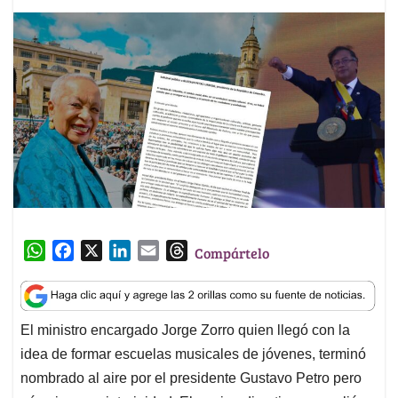
W
F
X
L
E
T
Compártelo
h
a
i
m
h
a
c
n
a
r
t
e
k
i
e
El ministro encargado Jorge Zorro quien llegó con la
s
b
e
l
a
idea de formar escuelas musicales de jóvenes, terminó
A
o
d
d
p
o
I
s
nombrado al aire por el presidente Gustavo Petro pero