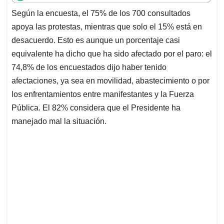
t
e
k
i
e
Según la encuesta, el 75% de los 700 consultados
s
b
e
l
a
apoya las protestas, mientras que solo el 15% está en
A
o
d
d
p
o
I
s
desacuerdo. Esto es aunque un porcentaje casi
p
k
n
equivalente ha dicho que ha sido afectado por el paro: el
74,8% de los encuestados dijo haber tenido
afectaciones, ya sea en movilidad, abastecimiento o por
los enfrentamientos entre manifestantes y la Fuerza
Pública. El 82% considera que el Presidente ha
manejado mal la situación.