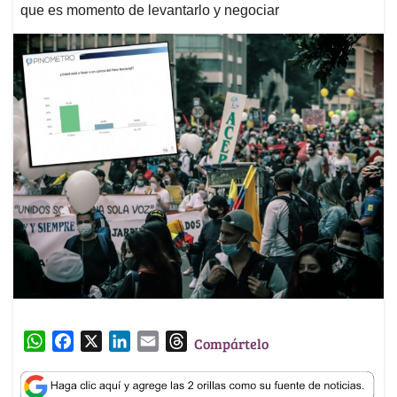
que es momento de levantarlo y negociar
W
F
X
L
E
T
Compártelo
h
a
i
m
h
a
c
n
a
r