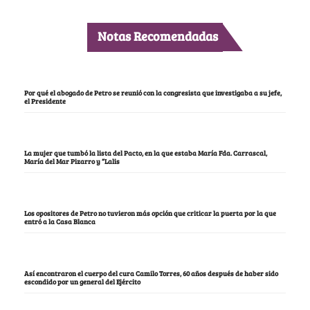
Notas Recomendadas
Por qué el abogado de Petro se reunió con la congresista que investigaba a su jefe,
el Presidente
La mujer que tumbó la lista del Pacto, en la que estaba María Fda. Carrascal,
María del Mar Pizarro y “Lalis
Los opositores de Petro no tuvieron más opción que criticar la puerta por la que
entró a la Casa Blanca
Así encontraron el cuerpo del cura Camilo Torres, 60 años después de haber sido
escondido por un general del Ejército