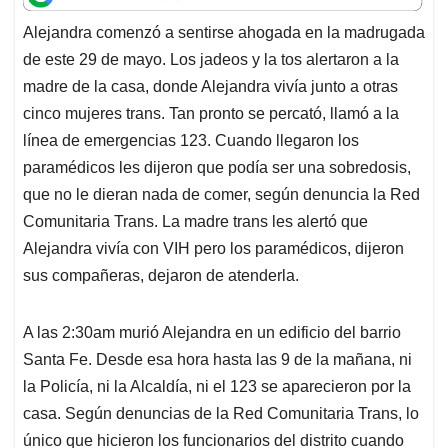
t
e
k
i
e
Alejandra comenzó a sentirse ahogada en la madrugada
s
b
e
l
a
de este 29 de mayo. Los jadeos y la tos alertaron a la
A
o
d
d
p
o
I
s
madre de la casa, donde Alejandra vivía junto a otras
p
k
n
cinco mujeres trans. Tan pronto se percató, llamó a la
línea de emergencias 123. Cuando llegaron los
paramédicos les dijeron que podía ser una sobredosis,
que no le dieran nada de comer, según denuncia la Red
Comunitaria Trans. La madre trans les alertó que
Alejandra vivía con VIH pero los paramédicos, dijeron
sus compañeras, dejaron de atenderla.
A las 2:30am murió Alejandra en un edificio del barrio
Santa Fe. Desde esa hora hasta las 9 de la mañana, ni
la Policía, ni la Alcaldía, ni el 123 se aparecieron por la
casa. Según denuncias de la Red Comunitaria Trans, lo
único que hicieron los funcionarios del distrito cuando