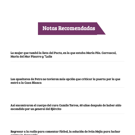
Notas Recomendadas
La mujer que tumbó la lista del Pacto, en la que estaba María Fda. Carrascal,
María del Mar Pizarro y “Lalis
Los opositores de Petro no tuvieron más opción que criticar la puerta por la que
entró a la Casa Blanca
Así encontraron el cuerpo del cura Camilo Torres, 60 años después de haber sido
escondido por un general del Ejército
Regresar a la radio para comentar fútbol, la solución de Iván Mejía para luchar
contra la depresión