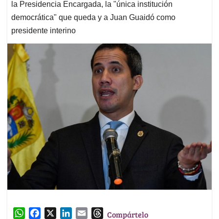
la Presidencia Encargada, la "única institución
democrática" que queda y a Juan Guaidó como
presidente interino
W
F
X
L
E
T
Compártelo