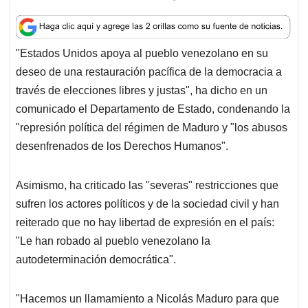
h
a
i
m
h
a
c
n
a
r
t
e
k
i
e
"Estados Unidos apoya al pueblo venezolano en su
s
b
e
l
a
deseo de una restauración pacífica de la democracia a
A
o
d
d
p
o
I
s
través de elecciones libres y justas", ha dicho en un
p
k
n
comunicado el Departamento de Estado, condenando la
"represión política del régimen de Maduro y "los abusos
desenfrenados de los Derechos Humanos".
Asimismo, ha criticado las "severas" restricciones que
sufren los actores políticos y de la sociedad civil y han
reiterado que no hay libertad de expresión en el país:
"Le han robado al pueblo venezolano la
autodeterminación democrática".
"Hacemos un llamamiento a Nicolás Maduro para que