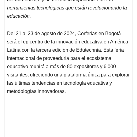
A
o
d
d
p
o
I
s
herramientas tecnológicas que están revolucionando la
p
k
n
educación.
Del 21 al 23 de agosto de 2024, Corferias en Bogotá
será el epicentro de la innovación educativa en América
Latina con la tercera edición de Edutechnia. Esta feria
internacional de proveeduría para el ecosistema
educativo reunirá a más de 80 expositores y 6.000
visitantes, ofreciendo una plataforma única para explorar
las últimas tendencias en tecnología educativa y
metodologías innovadoras.