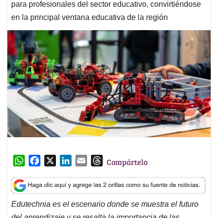
para profesionales del sector educativo, convirtiéndose
en la principal ventana educativa de la región
W
F
X
L
E
T
Compártelo
h
a
i
m
h
a
c
n
a
r
t
e
k
i
e
Edutechnia es el escenario donde se muestra el futuro
s
b
e
l
a
del aprendizaje y se resalta la importancia de las