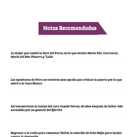
Notas Recomendadas
La mujer que tumbó la lista del Pacto, en la que estaba María Fda. Carrascal,
María del Mar Pizarro y “Lalis
Los opositores de Petro no tuvieron más opción que criticar la puerta por la que
entró a la Casa Blanca
Así encontraron el cuerpo del cura Camilo Torres, 60 años después de haber sido
escondido por un general del Ejército
Regresar a la radio para comentar fútbol, la solución de Iván Mejía para luchar
contra la depresión