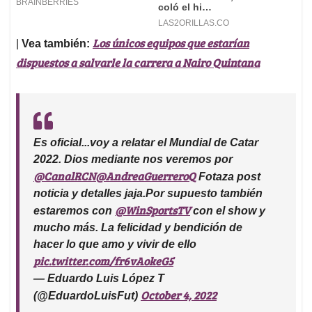
Los únicos equipos que estarían
|
Vea también:
dispuestos a salvarle la carrera a Nairo Quintana
Es oficial...voy a relatar el Mundial de Catar
2022. Dios mediante nos veremos por
@CanalRCN
@AndreaGuerreroQ
Fotaza post
noticia y detalles jaja.Por supuesto también
@WinSportsTV
estaremos con
con el show y
mucho más. La felicidad y bendición de
hacer lo que amo y vivir de ello
pic.twitter.com/fr6vAokeG5
— Eduardo Luis López T
October 4, 2022
(@EduardoLuisFut)