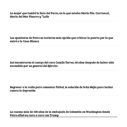
La mujer que tumbó la lista del Pacto, en la que estaba María Fda. Carrascal,
María del Mar Pizarro y “Lalis
Los opositores de Petro no tuvieron más opción que criticar la puerta por la que
entró a la Casa Blanca
Así encontraron el cuerpo del cura Camilo Torres, 60 años después de haber sido
escondido por un general del Ejército
Regresar a la radio para comentar fútbol, la solución de Iván Mejía para luchar
contra la depresión
La casona más de 100 años de la embajada de Colombia en Washington donde
Petro afinó su cara a cara con Trump