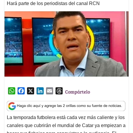
Hará parte de los periodistas del canal RCN
W
F
X
L
E
T
Compártelo
h
a
i
m
h
a
c
n
a
r
t
e
k
i
e
La temporada futbolera está cada vez más caliente y los
s
b
e
l
a
canales que cubrirán el mundial de Catar ya empiezan a
A
o
d
d