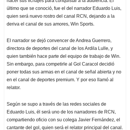
p
o
I
s
hacer sus fichajes para conquistar a la audiencia. El
p
k
n
último que se conoció, fue el del narrador Eduardo Luis,
quien será nuevo rostro del canal RCN, dejando a la
deriva el canal de sus amores, Win Sports.
El narrador se dejó convencer de Andrea Guerrero,
directora de deportes del canal de los Ardila Lulle, y
quien también hace parte del equipo de trabajo de Win.
Sin embargo, para competirle al Gol Caracol decidió
poner todas sus armas en el canal de señal abierta y no
en el canal de deportes premium. Y por eso llamó al
relator.
Según se supo a través de las redes sociales de
Eduardo Luis, él será uno de los narradores de RCN,
compartiendo oficio con su colega Javier Fernández, el
cantante del gol, quien será el relator principal del canal.