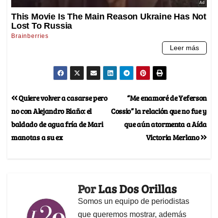
Quiere volver a casarse pero
“Me enamoré de Yeferson
no con Alejandro Riaño: el
Cossio” la relación que no fue y
baldado de agua fría de Mari
que aún atormenta a Aída
manotas a su ex
Victoria Merlano
Por
Las Dos Orillas
Somos un equipo de periodistas
que queremos mostrar, además