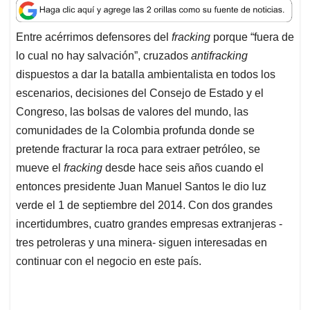
a
c
n
a
r
t
e
k
i
e
Entre acérrimos defensores del
fracking
porque “fuera de
s
b
e
l
a
lo cual no hay salvación”, cruzados
antifracking
A
o
d
d
p
o
I
s
dispuestos a dar la batalla ambientalista en todos los
p
k
n
escenarios, decisiones del Consejo de Estado y el
Congreso, las bolsas de valores del mundo, las
comunidades de la Colombia profunda donde se
pretende fracturar la roca para extraer petróleo, se
mueve el
fracking
desde hace seis años cuando el
entonces presidente Juan Manuel Santos le dio luz
verde el 1 de septiembre del 2014. Con dos grandes
incertidumbres, cuatro grandes empresas extranjeras -
tres petroleras y una minera- siguen interesadas en
continuar con el negocio en este país.