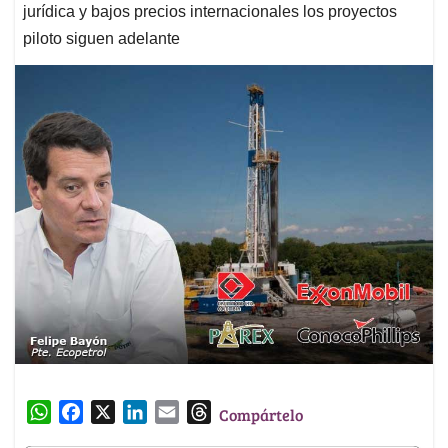
jurídica y bajos precios internacionales los proyectos
piloto siguen adelante
W
F
X
L
E
T
Compártelo
h
a
i
m
h