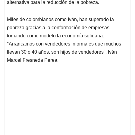
p
o
I
s
alternativa para la reducción de la pobreza.
p
k
n
Miles de colombianos como Iván, han superado la
pobreza gracias a la conformación de empresas
tomando como modelo la economía solidaria:
"Arrancamos con vendedores informales que muchos
llevan 30 o 40 años, son hijos de vendedores", Iván
Marcel Fresneda Perea.