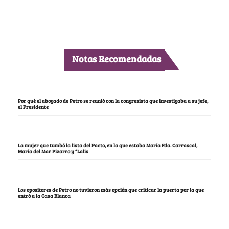
Notas Recomendadas
Por qué el abogado de Petro se reunió con la congresista que investigaba a su jefe,
el Presidente
La mujer que tumbó la lista del Pacto, en la que estaba María Fda. Carrascal,
María del Mar Pizarro y “Lalis
Los opositores de Petro no tuvieron más opción que criticar la puerta por la que
entró a la Casa Blanca