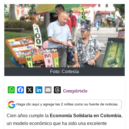
Foto: Cortesía
W
F
X
L
E
T
Compártelo
h
a
i
m
h
a
c
n
a
r
t
e
k
i
e
Cien años cumple la
Economía Solidaria en Colombia
,
s
b
e
l
a
un modelo económico que ha sido una excelente
A
o
d
d