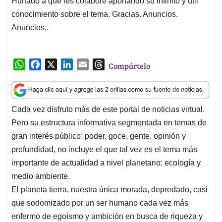
Hurtado a que les colabore aportando su infinito y útil
conocimiento sobre el tema. Gracias. Anuncios.
Anuncios..
W
F
X
L
E
T
Compártelo
h
a
i
m
h
a
c
n
a
r
t
e
k
i
e
Cada vez disfruto más de este portal de noticias virtual.
s
b
e
l
a
Pero su estructura informativa segmentada en temas de
A
o
d
d
p
o
I
s
gran interés público: poder, goce, gente, opinión y
p
k
n
profundidad, no incluye el que tal vez es el tema más
importante de actualidad a nivel planetario: ecología y
medio ambiente.
El planeta tierra, nuestra única morada, depredado, casi
que sodomizado por un ser humano cada vez más
enfermo de egoísmo y ambición en busca de riqueza y