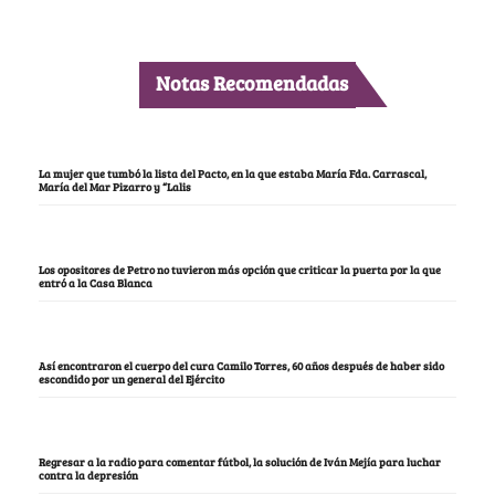
Notas Recomendadas
La mujer que tumbó la lista del Pacto, en la que estaba María Fda. Carrascal,
María del Mar Pizarro y “Lalis
Los opositores de Petro no tuvieron más opción que criticar la puerta por la que
entró a la Casa Blanca
Así encontraron el cuerpo del cura Camilo Torres, 60 años después de haber sido
escondido por un general del Ejército
Regresar a la radio para comentar fútbol, la solución de Iván Mejía para luchar
contra la depresión