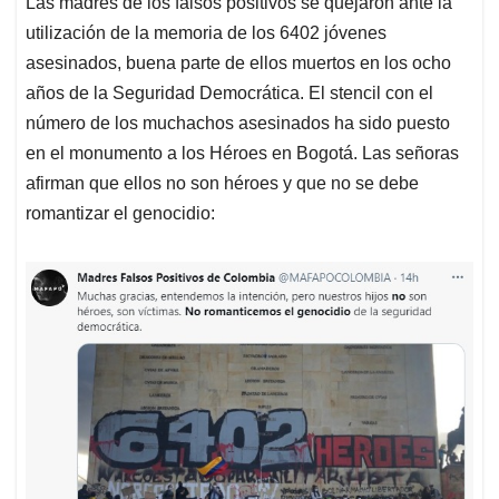
Las madres de los falsos positivos se quejaron ante la
s
b
e
l
a
utilización de la memoria de los 6402 jóvenes
A
o
d
d
p
o
I
s
asesinados, buena parte de ellos muertos en los ocho
p
k
n
años de la Seguridad Democrática. El stencil con el
número de los muchachos asesinados ha sido puesto
en el monumento a los Héroes en Bogotá. Las señoras
afirman que ellos no son héroes y que no se debe
romantizar el genocidio: