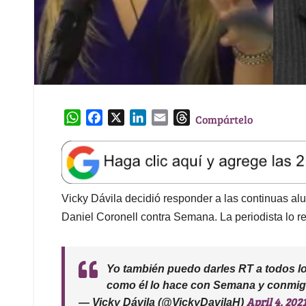
W
F
X
L
E
T
Compártelo
h
a
i
m
h
a
c
n
a
r
t
e
k
i
e
s
b
e
l
a
A
o
d
d
Vicky Dávila decidió responder a las continuas al
p
o
I
s
Daniel Coronell contra Semana. La periodista lo ret
p
k
n
Yo también puedo darles RT a todos l
como él lo hace con Semana y conmigo
April 4, 202
— Vicky Dávila (@VickyDavilaH)