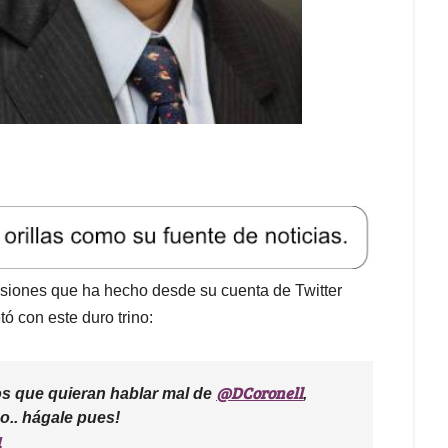
usiones que ha hecho desde su cuenta de Twitter
ó con este duro trino:
@DCoronell
os que quieran hablar mal de
,
.. hágale pues!
1