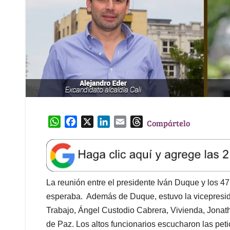
W
F
X
L
E
T
Compártelo
h
a
i
m
h
a
c
n
a
r
t
e
k
i
e
s
b
e
l
a
A
o
d
d
La reunión entre el presidente Iván Duque y los 4
p
o
I
s
esperaba. Además de Duque, estuvo la vicepreside
p
k
n
Trabajo, Ángel Custodio Cabrera, Vivienda, Jona
de Paz. Los altos funcionarios escucharon las pet