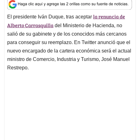
a
c
n
a
r
t
e
k
i
e
la renuncia de
El presidente Iván Duque, tras aceptar
s
b
e
l
a
Alberto Carrasquilla
A
o
d
d
del Ministerio de Hacienda, no
p
o
I
s
salió de su gabinete y de los conocidos más cercanos
p
k
n
para conseguir su reemplazo. En Twitter anunció que el
nuevo encargado de la cartera económica será el actual
ministro de Comercio, Industria y Turismo, José Manuel
Restrepo.