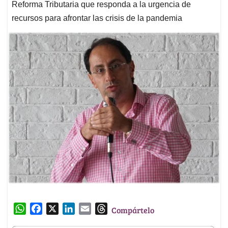
Reforma Tributaria que responda a la urgencia de
recursos para afrontar las crisis de la pandemia
W
F
X
L
E
T
Compártelo
h
a
i
m
h