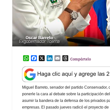
W
F
X
L
E
T
Compártelo
h
a
i
m
h
a
c
n
a
r
t
e
k
i
e
s
b
e
l
a
A
o
d
d
Miguel Barreto, senador del partido Conservador,
p
o
I
s
ponerle la cara al debate sobre la participación de
p
k
n
asumir la bandera de la defensa de los privados pa
empresas. El pasado jueves radicó el proyecto de 