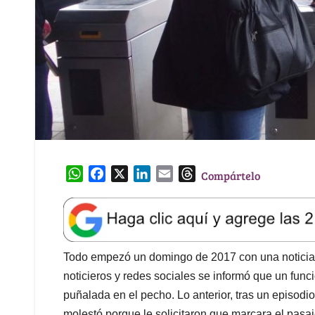
W
F
X
L
E
T
Compártelo
h
a
i
m
h
a
c
n
a
r
t
e
k
i
e
s
b
e
l
a
A
o
d
d
Todo empezó un domingo de 2017 con una noticia 
p
o
I
s
noticieros y redes sociales se informó que un fun
p
k
n
puñalada en el pecho. Lo anterior, tras un episodio
molestó porque le solicitaron que marcara el pasaj