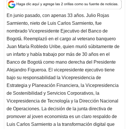
a
c
n
a
r
t
e
k
i
e
En junio pasado, con apenas 33 años. Julio Rojas
s
b
e
l
a
Sarmiento, nieto de Luis Carlos Sarmiento, fue
A
o
d
d
p
o
I
s
nombrado Vicepresidente Ejecutivo del Banco de
p
k
n
Bogotá. Reemplazó en el cargo al veterano banquero
Juan María Robledo Uribe, quien murió súbitamente de
un infarto y había trabajo por más de 30 años en el
Banco de Bogotá como mano derecha del Presidente
Alejandro Figueroa. El vicepresidente ejecutivo tiene
bajo su responsabilidad la Vicepresidencia de
Estrategia y Planeación Financiera, la Vicepresidencia
de Sostenibilidad y Servicios Corporativos, la
Vicepresidencia de Tecnología y la Dirección Nacional
de Operaciones. La decisión de la junta directiva de
promover al joven economista es un claro respaldo de
Luis Carlos Sarmiento a la transformación digital que