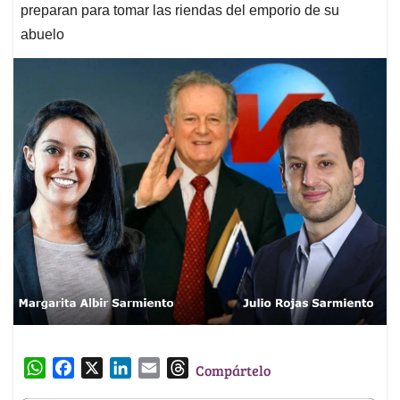
preparan para tomar las riendas del emporio de su
abuelo
W
F
X
L
E
T
Compártelo
h
a
i
m
h