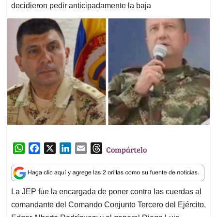
decidieron pedir anticipadamente la baja
W
F
X
L
E
T
Compártelo
h
a
i
m
h
a
c
n
a
r
t
e
k
i
e
La JEP fue la encargada de poner contra las cuerdas al
s
b
e
l
a
comandante del Comando Conjunto Tercero del Ejército,
A
o
d
d