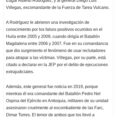
p
o
I
s
Edgar Alberto Rodríguez; y al general Diego Luis
p
k
n
Villegas, excomandante de la Fuerza de Tarea Vulcano.
A Rodríguez le abrieron una investigación de
conocimiento por los falsos positivos ocurridos en el
Huila entre 2005 y 2009, cuando dirigía el Batallón
Magdalena entre 2006 y 2007. Fue en su comandancia
que dio surgimiento el fenómeno de usar reclutadores
para atrapar a las víctimas. Villegas, por su parte, está
citado a declarar en la JEP por el delito de ejecuciones
extrajudiciales.
Además, este general fue noticia en 2019, porque
mientras él era comandante del Batallón Pedro Nel
Ospina del Ejército en Antioquia, militares de su unidad
asesinaron cruelmente al excombatiente de las Farc,
Dimar Torres. El temor de ambos que los llevó a