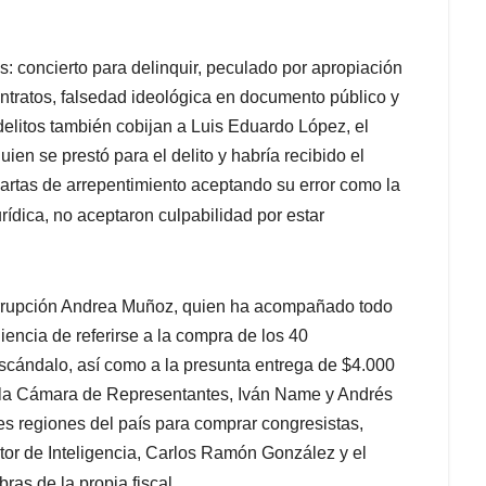
s: concierto para delinquir, peculado por apropiación
ontratos, falsedad ideológica en documento público y
elitos también cobijan a Luis Eduardo López, el
ien se prestó para el delito y habría recibido el
artas de arrepentimiento aceptando su error como la
 jurídica, no aceptaron culpabilidad por estar
icorrupción Andrea Muñoz, quien ha acompañado todo
iencia de referirse a la compra de los 40
escándalo, así como a la presunta entrega de $4.000
y la Cámara de Representantes, Iván Name y Andrés
tes regiones del país para comprar congresistas,
tor de Inteligencia, Carlos Ramón González y el
bras de la propia fiscal.