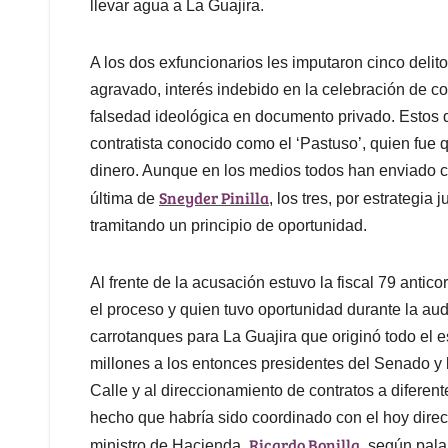
llevar agua a La Guajira.
A los dos exfuncionarios les imputaron cinco delito
agravado, interés indebido en la celebración de c
falsedad ideológica en documento privado. Estos d
contratista conocido como el ‘Pastuso’, quien fue qu
dinero. Aunque en los medios todos han enviado c
Sneyder Pinilla
última de
, los tres, por estrategia
tramitando un principio de oportunidad.
Al frente de la acusación estuvo la fiscal 79 ant
el proceso y quien tuvo oportunidad durante la aud
carrotanques para La Guajira que originó todo el 
millones a los entonces presidentes del Senado 
Calle y al direccionamiento de contratos a diferen
hecho que habría sido coordinado con el hoy direc
Ricardo Bonilla
ministro de Hacienda,
, según pala