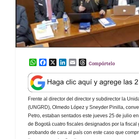
W
F
X
L
E
T
Compártelo
h
a
i
m
h
a
c
n
a
r
t
e
k
i
e
s
b
e
l
a
A
o
d
d
Frente al director del director y subdirector la Un
p
o
I
s
(UNGRD), Olmedo López y Sneyder Pinilla, convert
p
k
n
Petro, estaban sentados este jueves 25 de julio e
de Bogotá cuatro fiscales designados por la fisca
probando de cara al país con este caso que compr