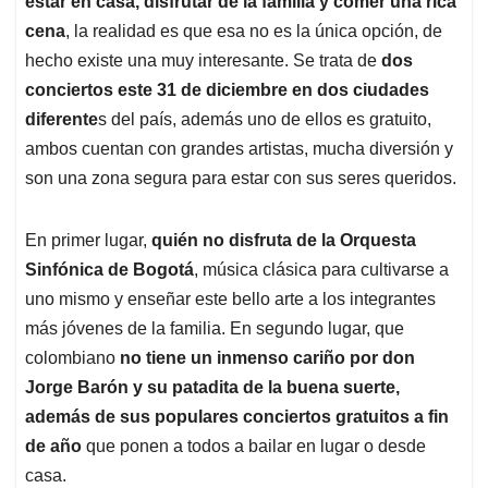
estar en casa, disfrutar de la familia y comer una rica
A
o
d
d
p
o
I
s
cena
, la realidad es que esa no es la única opción, de
p
k
n
hecho existe una muy interesante. Se trata de
dos
conciertos este 31 de diciembre en dos ciudades
diferente
s del país, además uno de ellos es gratuito,
ambos cuentan con grandes artistas, mucha diversión y
son una zona segura para estar con sus seres queridos.
En primer lugar,
quién no disfruta de la Orquesta
Sinfónica de Bogotá
, música clásica para cultivarse a
uno mismo y enseñar este bello arte a los integrantes
más jóvenes de la familia. En segundo lugar, que
colombiano
no tiene un inmenso cariño por don
Jorge Barón y su patadita de la buena suerte,
además de sus populares conciertos gratuitos a fin
de año
que ponen a todos a bailar en lugar o desde
casa.