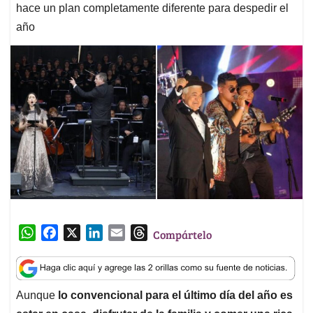
hace un plan completamente diferente para despedir el
año
W
F
X
L
E
T
Compártelo
h
a
i
m
h
a
c
n
a
r
t
e
k
i
e
Aunque
lo convencional para el último día del año es
s
b
e
l
a