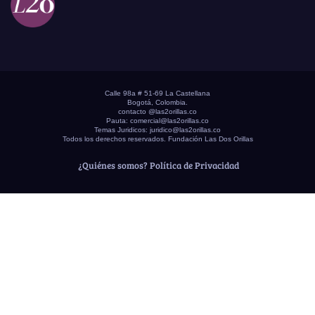
Calle 98a # 51-69 La Castellana
Bogotá, Colombia.
contacto @las2orillas.co
Pauta:
comercial@las2orillas.co
Temas Juridicos:
juridico@las2orillas.co
Todos los derechos reservados. Fundación Las Dos Orillas
¿Quiénes somos?
Política de Privacidad