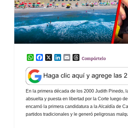
W
F
X
L
E
T
Compártelo
h
a
i
m
h
a
c
n
a
r
t
e
k
i
e
s
b
e
l
a
A
o
d
d
En la primera década de los 2000 Judith Pinedo, 
p
o
I
s
absuelta y puesta en libertad por la Corte luego d
p
k
n
encarnó la primera candidatura a la Alcaldía de Ca
partidos tradicionales y le generó peligrosas malq