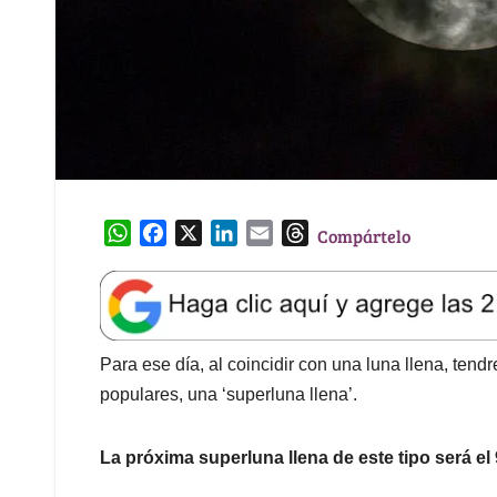
W
F
X
L
E
T
Compártelo
h
a
i
m
h
a
c
n
a
r
t
e
k
i
e
s
b
e
l
a
A
o
d
d
Para ese día
, al coincidir con una luna llena, ten
p
o
I
s
populares, una ‘superluna llena’.
p
k
n
La próxima superluna llena de este tipo será el