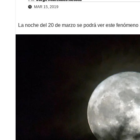
MAR 15, 2019
La noche del 20 de marzo se podrá ver este fenómeno as