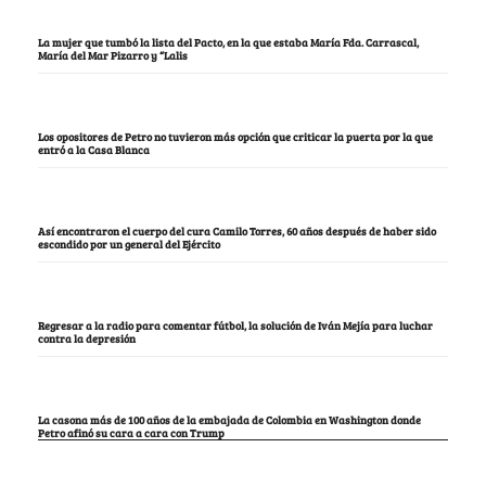
La mujer que tumbó la lista del Pacto, en la que estaba María Fda. Carrascal,
María del Mar Pizarro y “Lalis
Los opositores de Petro no tuvieron más opción que criticar la puerta por la que
entró a la Casa Blanca
Así encontraron el cuerpo del cura Camilo Torres, 60 años después de haber sido
escondido por un general del Ejército
Regresar a la radio para comentar fútbol, la solución de Iván Mejía para luchar
contra la depresión
La casona más de 100 años de la embajada de Colombia en Washington donde
Petro afinó su cara a cara con Trump