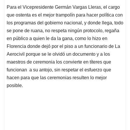
s
b
e
l
a
Para el Vicepresidente Germán Vargas Lleras, el cargo
A
o
d
d
que ostenta es el mejor trampolín para hacer política con
p
o
I
s
p
k
n
los programas del gobierno nacional, y donde llega, todo
se pone de ruana, no respeta ningún protocolo, regaña
en público a quien le da la gana, como lo hizo en
Florencia donde dejó por el piso a un funcionario de La
Aerocivil porque se le olvidó un documento y a los
maestros de ceremonia los convierte en títeres que
funcionan a su antojo, sin respetar el esfuerzo que
hacen para que las ceremonias resulten lo mejor
posible.