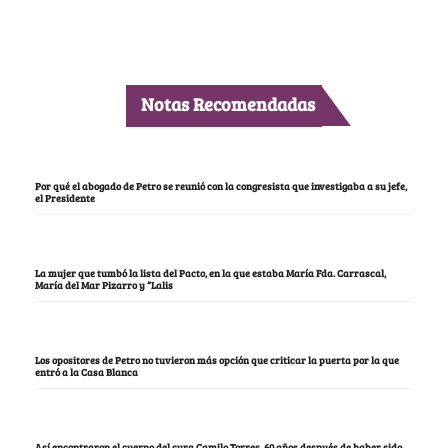
Notas Recomendadas
Por qué el abogado de Petro se reunió con la congresista que investigaba a su jefe,
el Presidente
La mujer que tumbó la lista del Pacto, en la que estaba María Fda. Carrascal,
María del Mar Pizarro y “Lalis
Los opositores de Petro no tuvieron más opción que criticar la puerta por la que
entró a la Casa Blanca
Así encontraron el cuerpo del cura Camilo Torres, 60 años después de haber sido