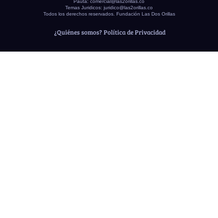
Pauta:
comercial@las2orillas.co
Temas Juridicos:
juridico@las2orillas.co
Todos los derechos reservados. Fundación Las Dos Orillas
¿Quiénes somos?
Política de Privacidad