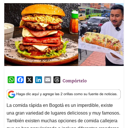
W
F
X
L
E
T
Compártelo
h
a
i
m
h
a
c
n
a
r
t
e
k
i
e
La comida rápida en Bogotá es un imperdible, existe
s
b
e
l
a
una gran variedad de lugares deliciosos y muy famosos.
A
o
d
d
p
o
I
s
También existen muchas opciones de comida callejera
p
k
n