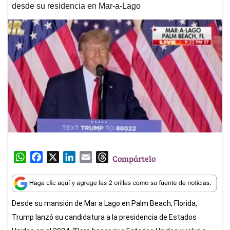
desde su residencia en Mar-a-Lago
W
F
X
L
E
T
Compártelo
h
a
i
m
h
a
c
n
a
r
t
e
k
i
e
Desde su mansión de Mar a Lago en Palm Beach, Florida,
s
b
e
l
a
A
o
d
d
Trump lanzó su candidatura a la presidencia de Estados