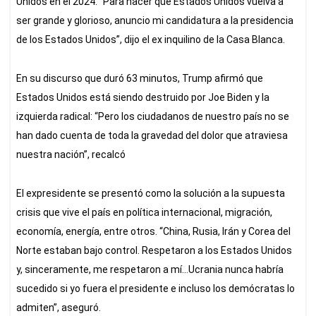
p
o
I
s
Unidos en el 2024. “Para hacer que Estados Unidos vuelva a
p
k
n
ser grande y glorioso, anuncio mi candidatura a la presidencia
de los Estados Unidos”, dijo el ex inquilino de la Casa Blanca.
En su discurso que duró 63 minutos, Trump afirmó que
Estados Unidos está siendo destruido por Joe Biden y la
izquierda radical: “Pero los ciudadanos de nuestro país no se
han dado cuenta de toda la gravedad del dolor que atraviesa
nuestra nación”, recalcó
El expresidente se presentó como la solución a la supuesta
crisis que vive el país en política internacional, migración,
economía, energía, entre otros. “China, Rusia, Irán y Corea del
Norte estaban bajo control. Respetaron a los Estados Unidos
y, sinceramente, me respetaron a mí…Ucrania nunca habría
sucedido si yo fuera el presidente e incluso los demócratas lo
admiten”, aseguró.