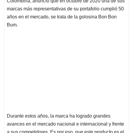
Colombina, anunció que en octubre de 2020 una de sus
A
o
d
d
p
o
I
s
marcas más representativas de su portafolio cumplió 50
p
k
n
años en el mercado, se trata de la golosina Bon Bon
Bum.
Durante estos años, la marca ha logrado grandes
avances en el mercado nacional e internacional y frente
a sus competidores. Es por eso, que este producto es el