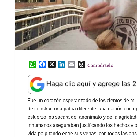
W
F
X
L
E
T
Compártelo
h
a
i
m
h
a
c
n
a
r
t
e
k
i
e
s
b
e
l
a
A
o
d
d
Fue un corazón esperanzado de los cientos de mile
p
o
I
s
de construir una patria diferente, una nación con 
p
k
n
esfuerzo los sacara del anonimato y de la agriet
inhumanos aseguraban justificando los hechos viole
vida palpitando entre sus venas, con todas las ans