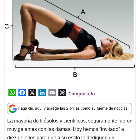
W
F
X
L
E
T
Compártelo
h
a
i
m
h
a
c
n
a
r
t
e
k
i
e
La mayoría de filósofos y científicos, seguramente fueron
s
b
e
l
a
muy galantes con las damas. Hoy hemos “invitado” a
A
o
d
d
p
o
I
s
diez de ellos para que a su estilo le dediquen un