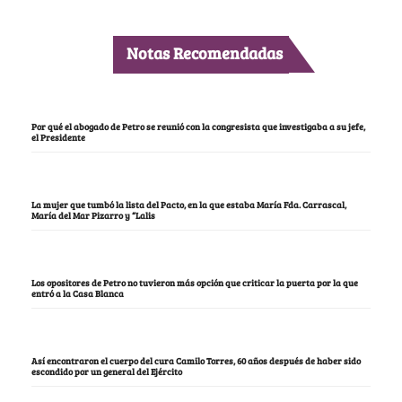
Notas Recomendadas
Por qué el abogado de Petro se reunió con la congresista que investigaba a su jefe,
el Presidente
La mujer que tumbó la lista del Pacto, en la que estaba María Fda. Carrascal,
María del Mar Pizarro y “Lalis
Los opositores de Petro no tuvieron más opción que criticar la puerta por la que
entró a la Casa Blanca
Así encontraron el cuerpo del cura Camilo Torres, 60 años después de haber sido
escondido por un general del Ejército