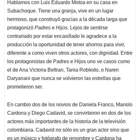
Hablamos con Luis Eduardo Motoa en su casa en
s
b
e
l
a
Subachoque. Tiene una granja, vive en un lugar
A
o
d
d
p
o
I
s
hermoso, que construyó gracias a la década larga que
p
k
n
protagonizó
Padres e Hijos
. Lejos de sentirse
contrariado por estar encasillado le agradece a la
producción la oportunidad de tener ahorros para vivir,
diferente a como viven otros actores, con dignidad. Entre
los protagonistas de Padres e Hijos uno ve casos como
el de Ana Victoria Beltran, Tania Robledo, o Naren
Daryanani que nunca se volvieron las estrellas que
prometieron ser.
En cambio dos de los novios de Daniela Franco, Manolo
Cardona y Diego Cadavid, se convirtieron en dos de los
actores más importantes de la historia de la televisión
colombiana. Cadavid no sólo es un gran actor sino que
es un músico y fotógrafo de renombre y Cardona ha