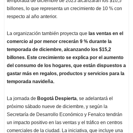
p
o
I
s
temporada de diciembre de 2023 alcanzarán los $10,5
p
k
n
billones, lo que representa un crecimiento de 10 % con
respecto al año anterior.
La organización también proyecta que
las ventas en el
comercio al por menor crecerán 9 % durante la
temporada de diciembre, alcanzando los $15,2
billones. Este crecimiento se explica por el aumento
del consumo de los hogares, que están dispuestos a
gastar más en regalos, productos y servicios para la
temporada navideña.
La jornada de
Bogotá Despierta
, se adelantará el
próximo sábado nueve de diciembre, y según la
Secretaría de Desarrollo Económico y Fenalco tendrán
un impacto positivo en las ventas y el tráfico en centros
comerciales de la ciudad. La iniciativa, que incluye una