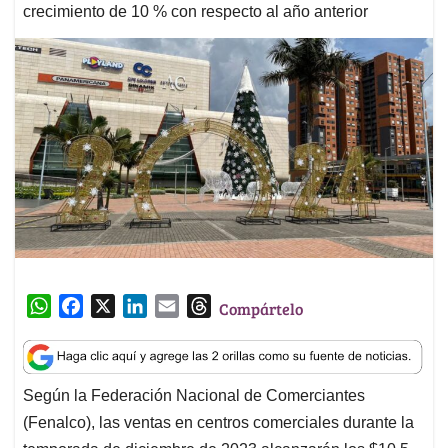
crecimiento de 10 % con respecto al año anterior
W
F
X
L
E
T
Compártelo
h
a
i
m
h
a
c
n
a
r
t
e
k
i
e
Según la Federación Nacional de Comerciantes
s
b
e
l
a
(Fenalco), las ventas en centros comerciales durante la
A
o
d
d