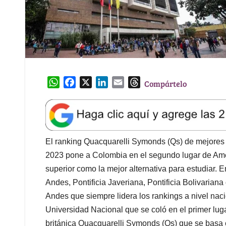
W
F
X
L
E
T
Compártelo
h
a
i
m
h
a
c
n
a
r
t
e
k
i
e
s
b
e
l
a
A
o
d
d
El ranking Quacquarelli Symonds (Qs) de mejores 
p
o
I
s
2023 pone a Colombia en el segundo lugar de Amér
p
k
n
superior como la mejor alternativa para estudiar. 
Andes, Pontificia Javeriana, Pontificia Bolivarian
Andes que siempre lidera los rankings a nivel naci
Universidad Nacional que se coló en el primer lugar
británica Quacquarelli Symonds (Qs) que se basa e