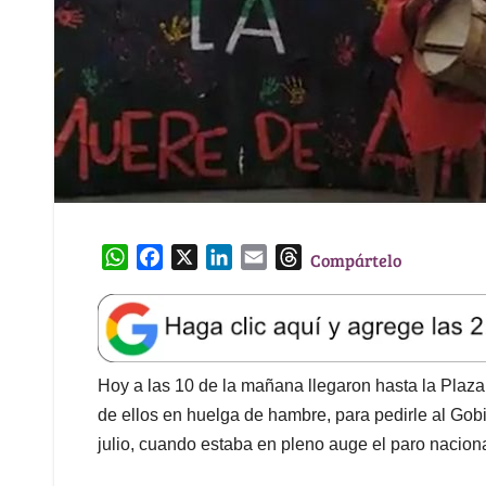
W
F
X
L
E
T
Compártelo
h
a
i
m
h
a
c
n
a
r
t
e
k
i
e
s
b
e
l
a
A
o
d
d
Hoy a las 10 de la mañana llegaron hasta la Plaza 
p
o
I
s
de ellos en huelga de hambre, para pedirle al Gob
p
k
n
julio, cuando estaba en pleno auge el paro naciona