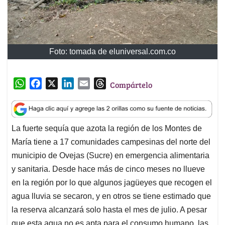
Foto: tomada de eluniversal.com.co
W
F
X
L
E
T
Compártelo
h
a
i
m
h
a
c
n
a
r
t
e
k
i
e
La fuerte sequía que azota la región de los Montes de
s
b
e
l
a
María tiene a 17 comunidades campesinas del norte del
A
o
d
d
p
o
I
s
municipio de Ovejas (Sucre) en emergencia alimentaria
p
k
n
y sanitaria. Desde hace más de cinco meses no llueve
en la región por lo que algunos jagüeyes que recogen el
agua lluvia se secaron, y en otros se tiene estimado que
la reserva alcanzará solo hasta el mes de julio. A pesar
que esta agua no es apta para el consumo humano, las