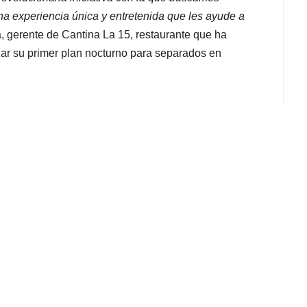
na experiencia única y entretenida que les ayude a
, gerente de Cantina La 15, restaurante que ha
zar su primer plan nocturno para separados en
ntretenimiento llamada “miércoles de despecho”, en
special de licor y productos para despechados, así
e podrán cantar a grito herido, de la mano de
 que, por largos años, han hecho un homenaje al
bién recibirán una cortesía gratis de margarita.
ud Cerebral (GCBH, por sus siglas en inglés), la
la vida de las personas, ya que genera mayor
as relaciones interpersonales, entre otros beneficios.