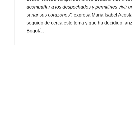
acompañar a los despechados y permitirles vivir u
sanar sus corazones”,
expresa María Isabel Acosta
seguido de cerca este tema y que ha decidido lan
Bogotá..
¿Cómo funciona? Se trata de una alternativa de e
la que las personas podrán acceder a un paquete e
como a una experiencia exclusiva de karaoke dond
artistas profesionales, todos los éxitos musicales
desamor. Además, para el caso de las mujeres, tam
Según un informe del Consejo Mundial sobre la Sal
música es una herramienta terapéutica clave para 
sensación de bienestar, reduce el estrés, facilita l
Anuncios.