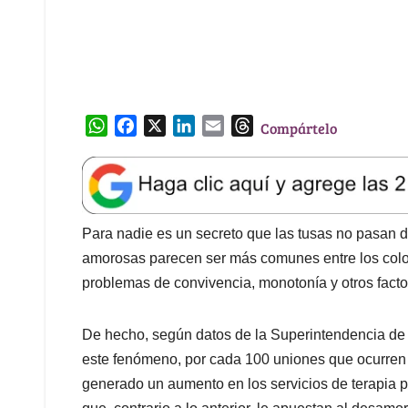
W
F
X
L
E
T
Compártelo
h
a
i
m
h
a
c
n
a
r
t
e
k
i
e
s
b
e
l
a
A
o
d
d
Para nadie es un secreto que las tusas no pasan d
p
o
I
s
amorosas parecen ser más comunes entre los colom
p
k
n
problemas de convivencia, monotonía y otros facto
De hecho, según datos de la Superintendencia de 
este fenómeno, por cada 100 uniones que ocurren e
generado un aumento en los servicios de terapia pa