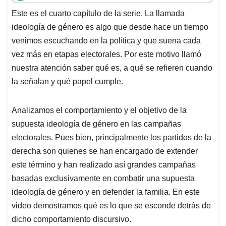
t
e
k
i
e
Este es el cuarto capítulo de la serie. La llamada
s
b
e
l
a
ideología de género es algo que desde hace un tiempo
A
o
d
d
p
o
I
s
venimos escuchando en la política y que suena cada
p
k
n
vez más en etapas electorales. Por este motivo llamó
nuestra atención saber qué es, a qué se refieren cuando
la señalan y qué papel cumple.
Analizamos el comportamiento y el objetivo de la
supuesta ideología de género en las campañas
electorales. Pues bien, principalmente los partidos de la
derecha son quienes se han encargado de extender
este término y han realizado así grandes campañas
basadas exclusivamente en combatir una supuesta
ideología de género y en defender la familia. En este
video demostramos qué es lo que se esconde detrás de
dicho comportamiento discursivo.