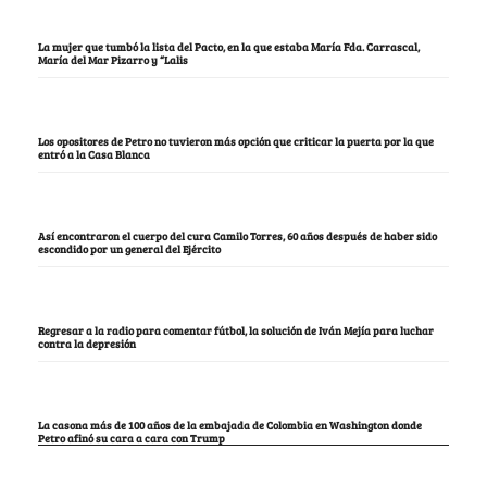
La mujer que tumbó la lista del Pacto, en la que estaba María Fda. Carrascal,
María del Mar Pizarro y “Lalis
Los opositores de Petro no tuvieron más opción que criticar la puerta por la que
entró a la Casa Blanca
Así encontraron el cuerpo del cura Camilo Torres, 60 años después de haber sido
escondido por un general del Ejército
Regresar a la radio para comentar fútbol, la solución de Iván Mejía para luchar
contra la depresión
La casona más de 100 años de la embajada de Colombia en Washington donde
Petro afinó su cara a cara con Trump