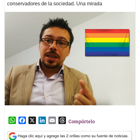
conservadores de la sociedad. Una mirada
W
F
X
L
E
T
Compártelo
h
a
i
m
h
a
c
n
a
r