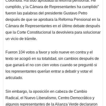
Colombia. Ha sido aprobada la reforma pensional. He
A
o
d
d
p
o
I
s
cumplido, y la Cámara de Representantes ha cumplido”
p
k
n
fueron las palabras del presidente Gustavo Petro
después de que se aprobara la Reforma Pensional en la
Cámara de Representantes en el último debate después
que la Corte Constitucional la devolviera para solucionar
un vicio de trámite.
Fueron 104 votos a favor y solo nueve en contra y el
texto se acogió en su totalidad, sin cambios después de
que ganará el no con cien votos cuando se preguntó si
los representantes querían entrar a debatir y votar el
articulado.
Sin embargo, la oposición en cabeza de Cambio
Radical, el Nuevo Liberalismo, Centro Democrático y
algunos representantes de la Alianza Verde declararon