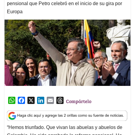
pensional que Petro celebró en el inicio de su gira por
Europa
W
F
X
L
E
T
Compártelo
h
a
i
m
h
a
c
n
a
r
t
e
k
i
e
“Hemos triunfado. Que vivan las abuelas y abuelos de
s
b
e
l
a