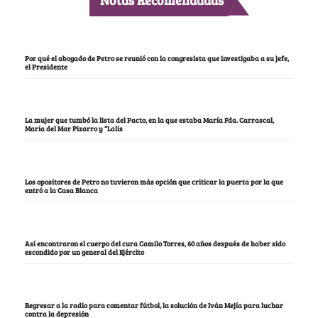
Por qué el abogado de Petro se reunió con la congresista que investigaba a su jefe,
el Presidente
La mujer que tumbó la lista del Pacto, en la que estaba María Fda. Carrascal,
María del Mar Pizarro y “Lalis
Los opositores de Petro no tuvieron más opción que criticar la puerta por la que
entró a la Casa Blanca
Así encontraron el cuerpo del cura Camilo Torres, 60 años después de haber sido
escondido por un general del Ejército
Regresar a la radio para comentar fútbol, la solución de Iván Mejía para luchar
contra la depresión