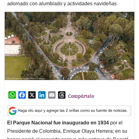
adornado con alumbrado y actividades navideñas
W
F
X
L
E
T
Compártelo
h
a
i
m
h
a
c
n
a
r
t
e
k
i
e
El Parque Nacional fue inaugurado en 1934
por el
s
b
e
l
a
Presidente de Colombia, Enrique Olaya Herrera; en su
A
o
d
d