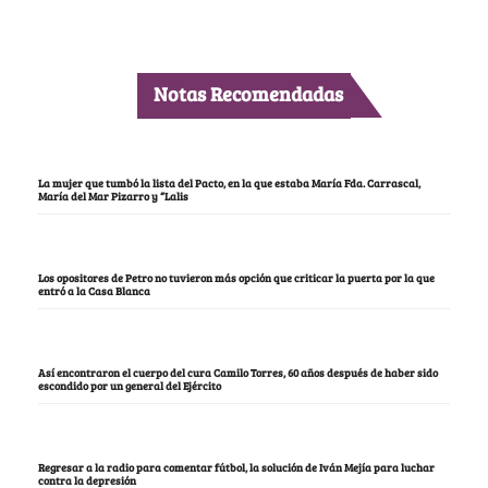
Notas Recomendadas
La mujer que tumbó la lista del Pacto, en la que estaba María Fda. Carrascal,
María del Mar Pizarro y “Lalis
Los opositores de Petro no tuvieron más opción que criticar la puerta por la que
entró a la Casa Blanca
Así encontraron el cuerpo del cura Camilo Torres, 60 años después de haber sido
escondido por un general del Ejército
Regresar a la radio para comentar fútbol, la solución de Iván Mejía para luchar
contra la depresión