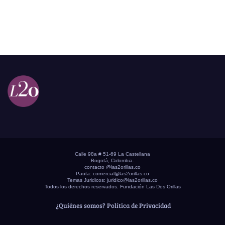
Calle 98a # 51-69 La Castellana
Bogotá, Colombia.
contacto @las2orillas.co
Pauta:
comercial@las2orillas.co
Temas Juridicos:
juridico@las2orillas.co
Todos los derechos reservados. Fundación Las Dos Orillas
¿Quiénes somos?
Política de Privacidad