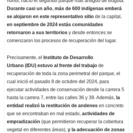
p
o
I
s
honor, nació el segundo parque más antiguo de Bogotá.
p
k
n
Durante casi un año, más de 600 indígenas emberá
se alojaron en este representativo sitio
de la capital,
en septiembre de 2024 estás comunidades
retornaron a sus territorios
y desde entonces se
comenzaron los procesos de recuperación del lugar.
Precisamente, el
Instituto de Desarrollo
Urbano (IDU) estuvo al frente del trabajo
de
recuperación de toda la zona perimetral del parque, el
cual inició el pasado 8 de octubre del 2024, para
ejecutar actividades de conservación desde la carrera 5
hasta la carrera 7, entre las calles 36 y 39. Además,
la
entidad realizó la restitución de andenes
en concreto
que se encontraban en mal estado,
actividades de
empradización
(que permitieron recuperar la cobertura
vegetal en diferentes áreas),
y la adecuación de zonas