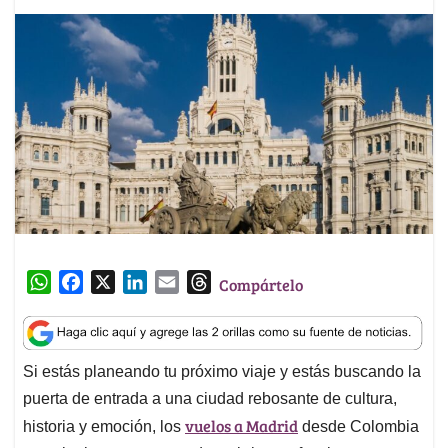
W
F
X
L
E
T
Compártelo
h
a
i
m
h
a
c
n
a
r
t
e
k
i
e
Si estás planeando tu próximo viaje y estás buscando la
s
b
e
l
a
puerta de entrada a una ciudad rebosante de cultura,
A
o
d
d
p
o
I
s
vuelos a Madrid
historia y emoción, los
desde Colombia