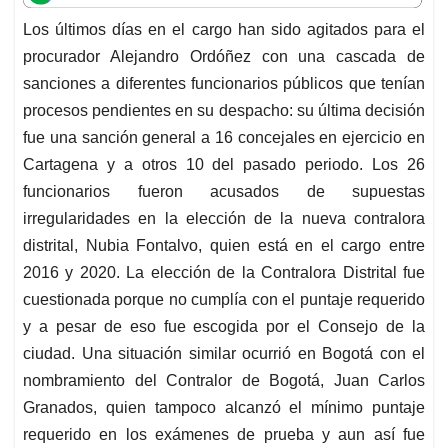
t
e
k
i
e
Los últimos días en el cargo han sido agitados para el
s
b
e
l
a
procurador Alejandro Ordóñez con una cascada de
A
o
d
d
p
o
I
s
sanciones a diferentes funcionarios públicos que tenían
p
k
n
procesos pendientes en su despacho: su última decisión
fue una sanción general a 16 concejales en ejercicio en
Cartagena y a otros 10 del pasado periodo. Los 26
funcionarios fueron acusados de supuestas
irregularidades en la elección de la nueva contralora
distrital, Nubia Fontalvo, quien está en el cargo entre
2016 y 2020. La elección de la Contralora Distrital fue
cuestionada porque no cumplía con el puntaje requerido
y a pesar de eso fue escogida por el Consejo de la
ciudad. Una situación similar ocurrió en Bogotá con el
nombramiento del Contralor de Bogotá, Juan Carlos
Granados, quien tampoco alcanzó el mínimo puntaje
requerido en los exámenes de prueba y aun así fue