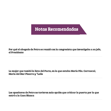
Notas Recomendadas
Por qué el abogado de Petro se reunió con la congresista que investigaba a su jefe,
el Presidente
La mujer que tumbó la lista del Pacto, en la que estaba María Fda. Carrascal,
María del Mar Pizarro y “Lalis
Los opositores de Petro no tuvieron más opción que criticar la puerta por la que
entró a la Casa Blanca