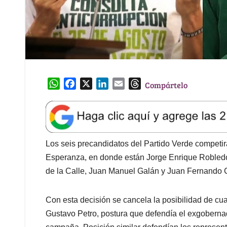
W
F
X
L
E
T
Compártelo
h
a
i
m
h
a
c
n
a
r
t
e
k
i
e
s
b
e
l
a
A
o
d
d
Los seis precandidatos del Partido Verde competirá
p
o
I
s
Esperanza, en donde están Jorge Enrique Robled
p
k
n
de la Calle, Juan Manuel Galán y Juan Fernando C
Con esta decisión se cancela la posibilidad de cua
Gustavo Petro, postura que defendía el exgobern