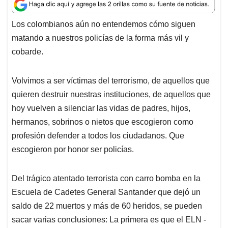
a
c
n
a
r
t
e
k
i
e
Los colombianos aún no entendemos cómo siguen
s
b
e
l
a
matando a nuestros policías de la forma más vil y
A
o
d
d
p
o
I
s
cobarde.
p
k
n
Volvimos a ser víctimas del terrorismo, de aquellos que
quieren destruir nuestras instituciones, de aquellos que
hoy vuelven a silenciar las vidas de padres, hijos,
hermanos, sobrinos o nietos que escogieron como
profesión defender a todos los ciudadanos. Que
escogieron por honor ser policías.
Del trágico atentado terrorista con carro bomba en la
Escuela de Cadetes General Santander que dejó un
saldo de 22 muertos y más de 60 heridos, se pueden
sacar varias conclusiones: La primera es que el ELN -