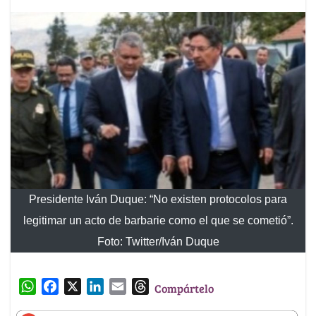
Presidente Iván Duque: “No existen protocolos para
legitimar un acto de barbarie como el que se cometió”.
Foto: Twitter/Iván Duque
W
F
X
L
E
T
Compártelo
h
a
i
m
h