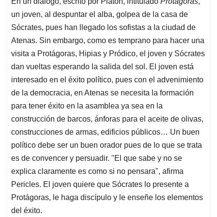
En un diálogo, escrito por Platón, intitulado
Protágoras
,
s
b
e
l
a
un joven, al despuntar el alba, golpea de la casa de
A
o
d
d
p
o
I
s
Sócrates, pues han llegado los sofistas a la ciudad de
p
k
n
Atenas. Sin embargo, como es temprano para hacer una
visita a Protágoras, Hipias y Pródico, el joven y Sócrates
dan vueltas esperando la salida del sol. El joven está
interesado en el éxito político, pues con el advenimiento
de la democracia, en Atenas se necesita la formación
para tener éxito en la asamblea ya sea en la
construcción de barcos, ánforas para el aceite de olivas,
construcciones de armas, edificios públicos… Un buen
político debe ser un buen orador pues de lo que se trata
es de convencer y persuadir. "El que sabe y no se
explica claramente es como si no pensara", afirma
Pericles. El joven quiere que Sócrates lo presente a
Protágoras, le haga discípulo y le enseñe los elementos
del éxito.