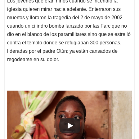
Los jóvenes que eran niños cuando se incendió la
s
b
e
l
a
iglesia quieren mirar hacia adelante. Enterraron sus
A
o
d
d
p
o
I
s
muertos y lloraron la tragedia del 2 de mayo de 2002
p
k
n
cuando un cilindro bomba lanzado por las Farc que no
dio en el blanco de los paramilitares sino que se estrelló
contra el templo donde se refugiaban 300 personas,
lideradas por el padre Otún; ya están cansados de
regodearse en su dolor.