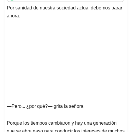
t
e
k
i
e
Por sanidad de nuestra sociedad actual debemos parar
s
b
e
l
a
ahora.
A
o
d
d
p
o
I
s
p
k
n
—Pero... ¿por qué?— grita la señora.
Porque los tiempos cambiaron y hay una generación
que se abre paso para conducir los intereses de muchos