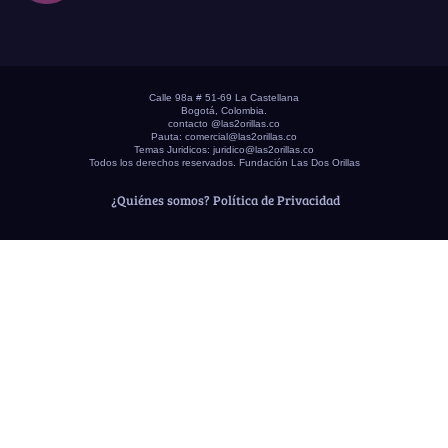
Calle 98a # 51-69 La Castellana
Bogotá, Colombia.
contacto @las2orillas.co
Pauta:
comercial@las2orillas.co
Temas Juridicos:
juridico@las2orillas.co
Todos los derechos reservados. Fundación Las Dos Orillas
¿Quiénes somos?
Política de Privacidad