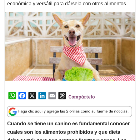
económica y versátil para dársela con otros alimentos
W
F
X
L
E
T
Compártelo
h
a
i
m
h
a
c
n
a
r
t
e
k
i
e
Cuando se tiene un canino es fundamental conocer
s
b
e
l
a
cuales son los alimentos prohibidos y que dieta
A
o
d
d