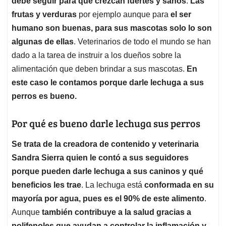
p
o
I
s
debe seguir para que crezcan fuertes y sanos
.
Las
p
k
n
frutas y verduras
por ejemplo aunque para
el ser
humano son buenas, para sus mascotas solo lo son
algunas de ellas
. Veterinarios de todo el mundo se han
dado a la tarea de instruir a los dueños sobre la
alimentación que deben brindar a sus mascotas.
En
este caso le contamos porque darle lechuga a sus
perros es bueno.
Por qué es bueno darle lechuga sus perros
Se trata de la creadora de contenido y veterinaria
Sandra Sierra quien le contó a sus seguidores
porque pueden darle lechuga a sus caninos y qué
beneficios les trae
. La lechuga está
conformada en su
mayoría por agua, pues es el 90% de este alimento
.
Aunque
también contribuye a la salud gracias a
polifenoles que ayudan a controlar la inflamación y