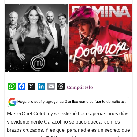
W
F
X
L
E
T
Compártelo
h
a
i
m
h
a
c
n
a
r
t
e
k
i
e
MasterChef Celebrity se estrenó hace apenas unos días
s
b
e
l
a
y evidentemente Caracol no se pudo quedar con los
A
o
d
d
p
o
I
s
brazos cruzados. Y es que, para nadie es un secreto que