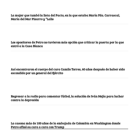
La mujer que tumbó la lista del Pacto, en la que estaba María Fda. Carrascal,
María del Mar Pizarro y “Lalis
Los opositores de Petro no tuvieron más opción que criticar la puerta por la que
entró a la Casa Blanca
Así encontraron el cuerpo del cura Camilo Torres, 60 años después de haber sido
escondido por un general del Ejército
Regresar a la radio para comentar fútbol, la solución de Iván Mejía para luchar
contra la depresión
La casona más de 100 años de la embajada de Colombia en Washington donde
Petro afinó su cara a cara con Trump