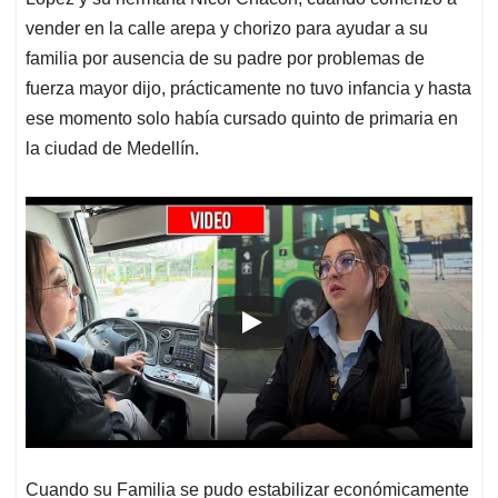
A
o
d
d
p
o
I
s
vender en la calle arepa y chorizo para ayudar a su
p
k
n
familia por ausencia de su padre por problemas de
fuerza mayor dijo, prácticamente no tuvo infancia y hasta
ese momento solo había cursado quinto de primaria en
la ciudad de Medellín.
Cuando su Familia se pudo estabilizar económicamente