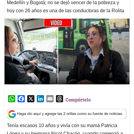
Medellín y Bogotá; no se dejó vencer de la pobreza y
hoy con 26 años es una de las conductoras de la Rolita
W
F
X
L
E
T
Compártelo
h
a
i
m
h
a
c
n
a
r
t
e
k
i
e
Tenía escasos 10 años y vivía con su mamá Patricia
s
b
e
l
a
López y su hermana Nicol Chacón, cuando comenzó a