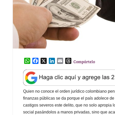
W
F
X
L
E
T
Compártelo
h
a
i
m
h
a
c
n
a
r
t
e
k
i
e
s
b
e
l
a
A
o
d
d
Quien no conoce el orden jurídico colombiano pen
p
o
I
s
finanzas públicas se da porque el país adolece de
p
k
n
castigos severos este delito, que no solo apropia lo
social pasándolos a manos privadas, sino que aca