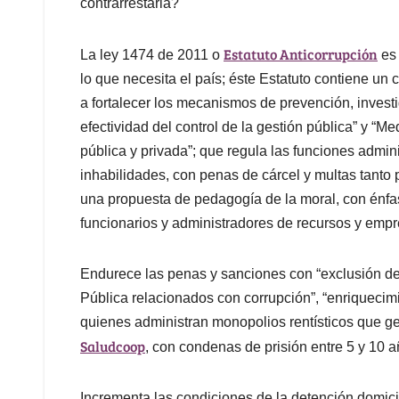
contrarrestarla?
Estatuto Anticorrupción
La ley 1474 de 2011 o
es 
lo que necesita el país; éste Estatuto contiene un
a fortalecer los mecanismos de prevención, investi
efectividad del control de la gestión pública” y “M
pública y privada”; que regula las funciones admini
inhabilidades, con penas de cárcel y multas tanto
una propuesta de pedagogía de la moral, con énfasi
funcionarios y administradores de recursos y empr
Endurece las penas y sanciones co
n “exclusión de
Pública relacionados con corrupción”, “enriquecimien
quienes administran monopolios rentísticos que g
Saludcoop
, con condenas de prisión entre 5 y 10 a
Incrementa las condiciones de la detención domicil