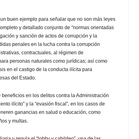
un buen ejemplo para señalar que no son más leyes
 completo y detallado conjun
to de “normas orientadas
gación y sanción de actos de corrupción y la
edidas penales en la lucha contra la corrupción
strativas, contractuales, al régimen de
 para personas naturales como jurídicas; así como
s en el castigo de la conducta ilícita para
esas del Estado.
 beneficios en los delitos contra la Administración
to ilícito” y la “evasión fiscal”, en los casos de
eneren ganancias en salud o educación, c
omo
ños y multas.
iaria y re
gula el “lobby y cabildeo”, una de las