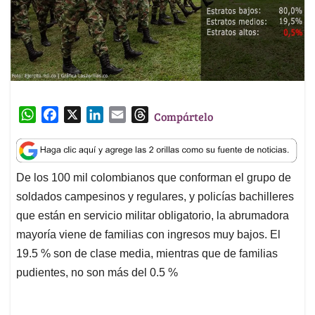
W
F
X
L
E
T
Compártelo
h
a
i
m
h
a
c
n
a
r
t
e
k
i
e
De los 100 mil colombianos que conforman el grupo de
s
b
e
l
a
soldados campesinos y regulares, y policías bachilleres
A
o
d
d
p
o
I
s
que están en servicio militar obligatorio, la abrumadora
p
k
n
mayoría viene de familias con ingresos muy bajos. El
19.5 % son de clase media, mientras que de familias
pudientes, no son más del 0.5 %