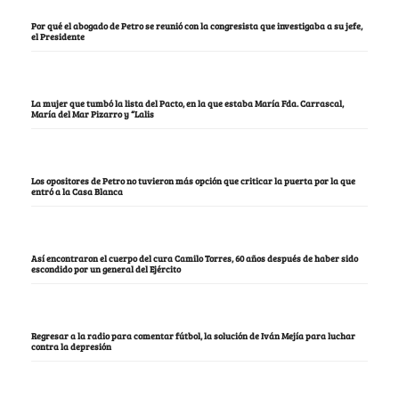
Por qué el abogado de Petro se reunió con la congresista que investigaba a su jefe,
el Presidente
La mujer que tumbó la lista del Pacto, en la que estaba María Fda. Carrascal,
María del Mar Pizarro y “Lalis
Los opositores de Petro no tuvieron más opción que criticar la puerta por la que
entró a la Casa Blanca
Así encontraron el cuerpo del cura Camilo Torres, 60 años después de haber sido
escondido por un general del Ejército
Regresar a la radio para comentar fútbol, la solución de Iván Mejía para luchar
contra la depresión