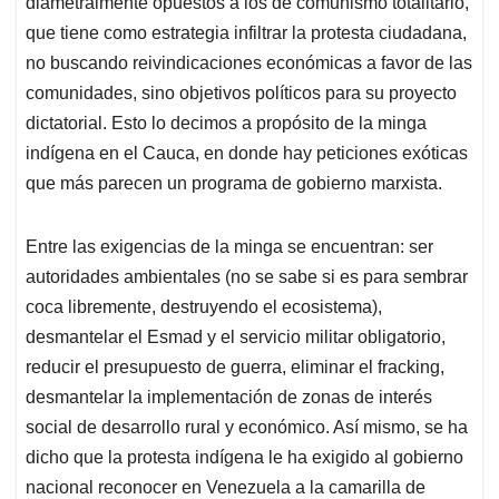
diametralmente opuestos a los de comunismo totalitario,
A
o
d
d
p
o
I
s
que tiene como estrategia infiltrar la protesta ciudadana,
p
k
n
no buscando reivindicaciones económicas a favor de las
comunidades, sino objetivos políticos para su proyecto
dictatorial. Esto lo decimos a propósito de la minga
indígena en el Cauca, en donde hay peticiones exóticas
que más parecen un programa de gobierno marxista.
Entre las exigencias de la minga se encuentran: ser
autoridades ambientales (no se sabe si es para sembrar
coca libremente, destruyendo el ecosistema),
desmantelar el Esmad y el servicio militar obligatorio,
reducir el presupuesto de guerra, eliminar el fracking,
desmantelar la implementación de zonas de interés
social de desarrollo rural y económico. Así mismo, se ha
dicho que la protesta indígena le ha exigido al gobierno
nacional reconocer en Venezuela a la camarilla de